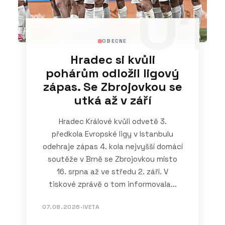
01
OBECNE
Hradec si kvůli
pohárům odložil ligový
zápas. Se Zbrojovkou se
utká až v září
Hradec Králové kvůli odvetě 3.
předkola Evropské ligy v Istanbulu
odehraje zápas 4. kola nejvyšší domácí
soutěže v Brně se Zbrojovkou místo
16. srpna až ve středu 2. září. V
tiskové zprávě o tom informovala...
07.08.2026
·
IVETA