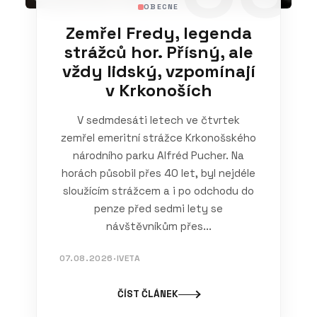
OBECNE
Zemřel Fredy, legenda
strážců hor. Přísný, ale
vždy lidský, vzpomínají
v Krkonoších
V sedmdesáti letech ve čtvrtek
zemřel emeritní strážce Krkonošského
národního parku Alfréd Pucher. Na
horách působil přes 40 let, byl nejdéle
sloužícím strážcem a i po odchodu do
penze před sedmi lety se
návštěvníkům přes...
07.08.2026
·
IVETA
ČÍST ČLÁNEK