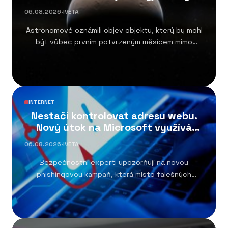
systém
06.08.2026
·
IVETA
Astronomové oznámili objev objektu, který by mohl
být vůbec prvním potvrzeným měsícem mimo
Sluneční soustavu....
INTERNET
Nestačí kontrolovat adresu webu.
Nový útok na Microsoft využívá
oficiální portál
06.08.2026
·
IVETA
Bezpečnostní experti upozorňují na novou
phishingovou kampaň, která místo falešných
přihlašovacích stránek využívá skutečný
přihlašovací...