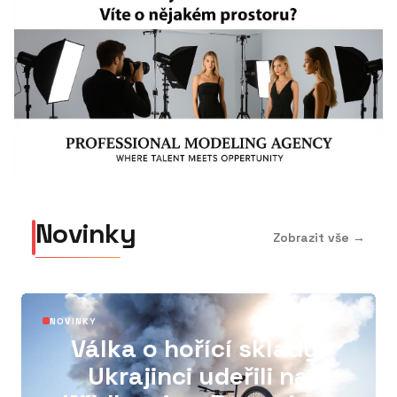
Novinky
Zobrazit vše →
01
NOVINKY
Válka o hořící sklady.
Ukrajinci udeřili na