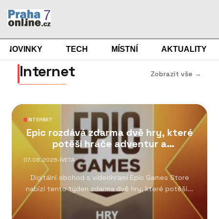
NOVINKY
TECH
MÍSTNÍ
AKTUALITY
Internet
Zobrazit vše →
INTERNET
Epic rozdává zdarma dvě hry, které
potěší hráče adventur a
kooperativních her
07.08.2026
·
IVETA
Digitální obchod s videohrami Epic Games Store
nabízí tento týden zdarma dvě hry, které potěší...