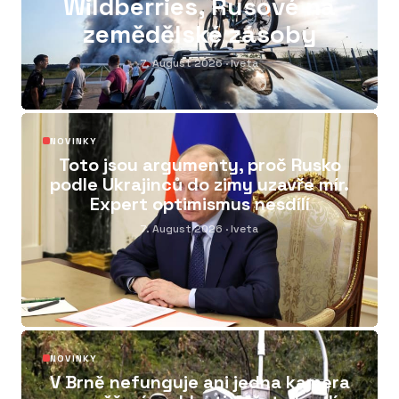
Wildberries, Rusové na
zemědělské zásoby
7. August 2026
· Iveta
02
NOVINKY
Toto jsou argumenty, proč Rusko
podle Ukrajinců do zimy uzavře mír.
Expert optimismus nesdílí
7. August 2026
· Iveta
03
NOVINKY
V Brně nefunguje ani jedna kamera