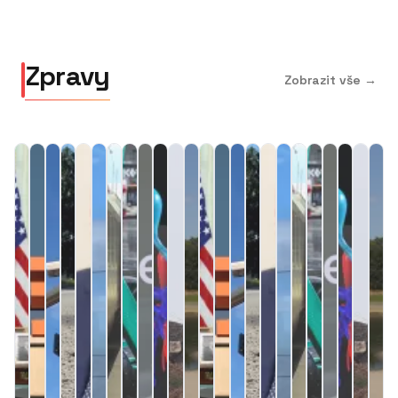
Zpravy
Zobrazit vše →