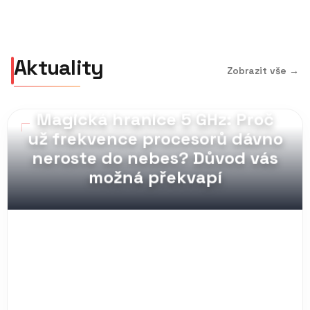
Aktuality
Zobrazit vše →
MAG_PULL // 07.08.2026
Magická hranice 5 GHz: Proč
už frekvence procesorů dávno
neroste do nebes? Důvod vás
možná překvapí