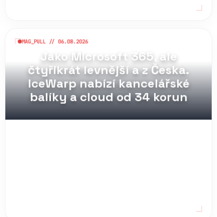
MAG_PULL // 06.08.2026
Jako Microsoft 365, ale
čtyřikrát levnější a z Česka.
IceWarp nabízí kancelářské
balíky a cloud od 34 korun