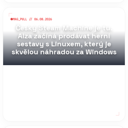
MAG_PULL // 06.08.2026
Český Steam Machine je tu.
Alza začíná prodávat herní
sestavy s Linuxem, který je
skvělou náhradou za Windows