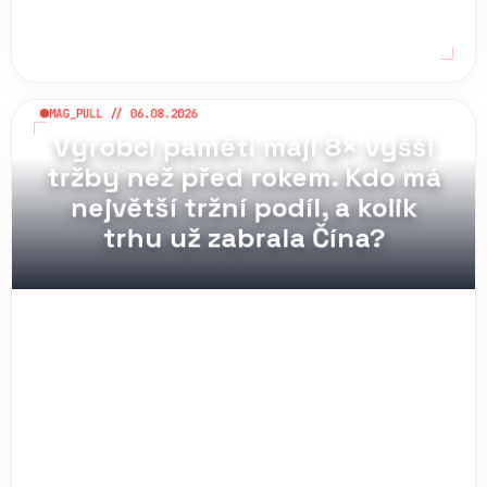
MAG_PULL // 06.08.2026
Výrobci pamětí mají 8× vyšší
tržby než před rokem. Kdo má
největší tržní podíl, a kolik
trhu už zabrala Čína?