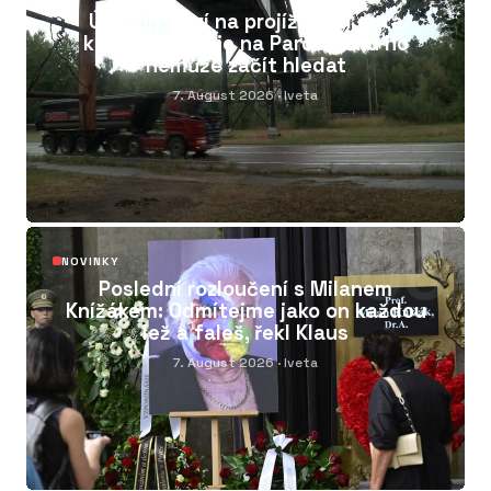
05
Útočník hází na projíždějící auta
kameny. Policie na Pardubicku ho
nemůže začít hledat
7. August 2026
· Iveta
06
NOVINKY
Poslední rozloučení s Milanem
Knížákem: Odmítejme jako on každou
lež a faleš, řekl Klaus
7. August 2026
· Iveta