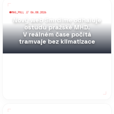
MAG_PULL // 06.08.2026
Nový web Smrdíme odhaluje
ostudu pražské MHD.
V reálném čase počítá
tramvaje bez klimatizace
MAG_PULL // 06.08.2026