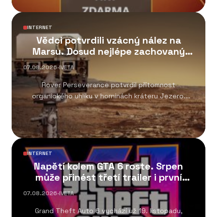
INTERNET
Vědci potvrdili vzácný nález na
Marsu. Dosud nejlépe zachovaný
organický uhlík
07.08.2026
·
IVETA
Rover Perseverance potvrdil přítomnost
organického uhlíku v horninách kráteru Jezero.
Objev patří k nejvýznamnějším výsledkům...
INTERNET
Napětí kolem GTA 6 roste. Srpen
může přinést třetí trailer i první
gameplay
07.08.2026
·
IVETA
Grand Theft Auto 6 vychází už 19. listopadu,