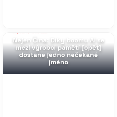
MAG_PULL // 07.08.2026
Nejen Čína: Díky boomu AI se
mezi výrobci pamětí (opět)
dostane jedno nečekané
jméno