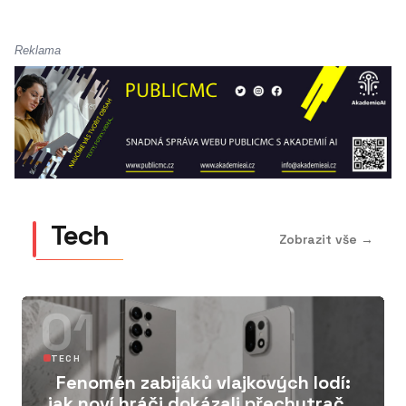
Reklama
Tech
Zobrazit vše →
01
TECH
Fenomén zabijáků vlajkových lodí:
jak noví hráči dokázali přechytračit