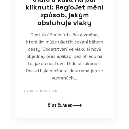
kliknutí: RegioJet mění
způsob, jakým
obsluhuje vlaky
Cestující RegioJetu čeká změna,
která jim může ušetřit čekání během
cesty. Občerstvení ve vlaku si nově
objednají přes aplikaci bez ohledu na
to, jakou cestovní třídu si zakoupili.
Dosud byla možnost dostupná jen ve
vybraných...
07.08.2026
·
IVETA
ČÍST ČLÁNEK