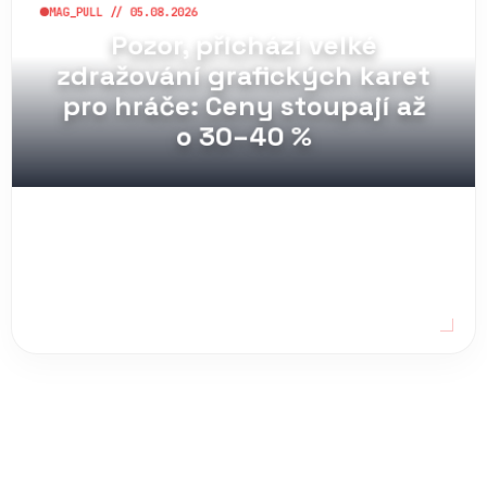
zdražování grafických karet
pro hráče: Ceny stoupají až
o 30–40 %