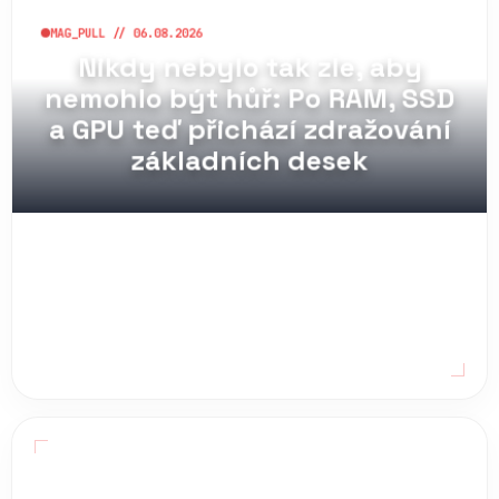
Nikdy nebylo tak zle, aby
nemohlo být hůř: Po RAM, SSD
a GPU teď přichází zdražování
základních desek
MAG_PULL // 05.08.2026
Pozor, přichází velké