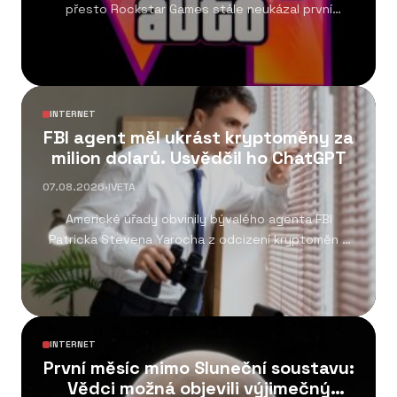
přesto Rockstar Games stále neukázal první
gameplay....
INTERNET
FBI agent měl ukrást kryptoměny za
milion dolarů. Usvědčil ho ChatGPT
07.08.2026
·
IVETA
Americké úřady obvinily bývalého agenta FBI
Patricka Stevena Yarocha z odcizení kryptoměn v
hodnotě přibližně...
INTERNET
První měsíc mimo Sluneční soustavu:
Vědci možná objevili výjimečný