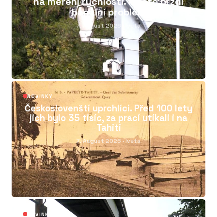
na měření rychlosti. Město brzdí
banální problém
7. August 2026
· Iveta
04
NOVINKY
Českoslovenští uprchlíci. Před 100 lety
jich bylo 35 tisíc, za prací utíkali i na
Tahiti
7. August 2026
· Iveta
NOVINKY