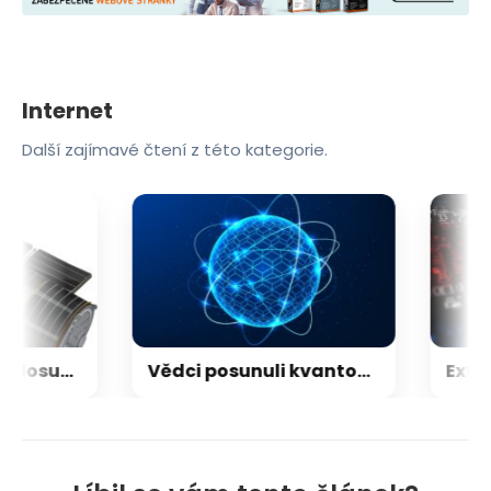
Internet
Další zajímavé čtení z této kategorie.
LEGO představilo dosud nejdetailnější model Hubbleova teleskopu
Vědci posunuli kvantový internet. Propojili ho s běžným internetem