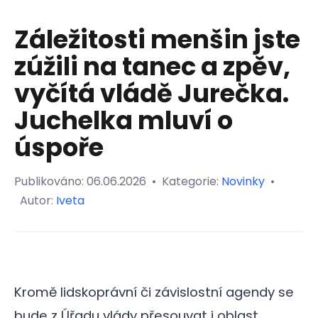
Záležitosti menšin jste
zúžili na tanec a zpěv,
vyčítá vládě Jurečka.
Juchelka mluví o
úspoře
Publikováno:
06.06.2026
•
Kategorie:
Novinky
•
Autor:
Iveta
Kromě lidskoprávní či závislostní agendy se
bude z Úřadu vlády přesouvat i oblast