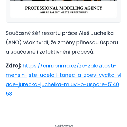
Současný šéf resortu práce Aleš Juchelka
(ANO) však tvrdí, že změny přinesou úsporu
a současně i zefektivnění procesů.
Zdroj:
https://cnn.iprima.cz/ze-zalezitosti-
mensin-jste-udelali-tanec-a-zpev-vycita-vl
ade-jurecka-juchelka-mluvi-o-uspore-5140
53
Reklama