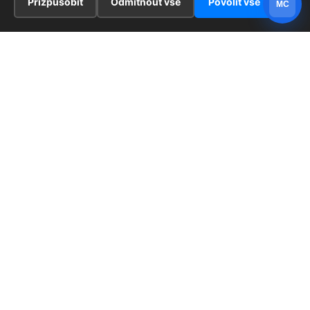
Přizpůsobit
Odmítnout vše
Povolit vše
MC
INFORMACE
Hlavní stránka !
ZAJÍMAVOSTI
Kontakt
Redaktoři