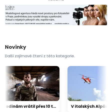
Novinky
Další zajímavé čtení z této kategorie.
Rodinám vrátil přes 10 tisíc těl, Ukrajinců i Rusů. „Sběratel kostí“ sám padl v bojích