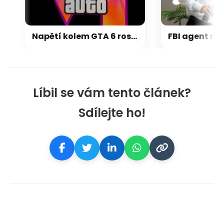
Napětí kolem GTA 6 roste. Srpen může přinést třetí trailer i první gameplay
Líbil se vám tento článek?
Sdílejte ho!