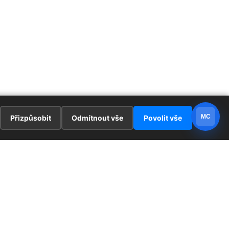
MC
Přizpůsobit
Odmítnout vše
Povolit vše
E
ZAJÍMAVOSTI
PRÁVNÍ UJEDNÁNÍ
ka !
Redaktoři
Ochrana osobních údajů