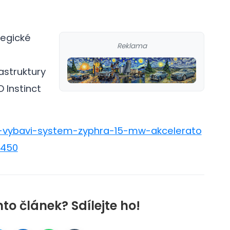
tegické
Reklama
astruktury
 Instinct
md-vybavi-system-zyphra-15-mw-akcelerato
i450
nto článek? Sdílejte ho!