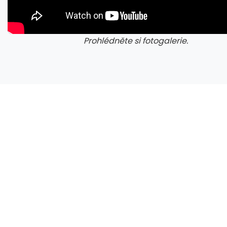
Prohlédněte si fotogalerie.
galerie: cviky
gale
Microsoft chce, aby na Xbox Helix běhaly všechny hry, které kdy vyšly pro Xbox