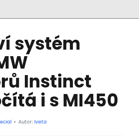
í systém
 MW
rů Instinct
čítá i s MI450
ecial
•
Autor:
Iveta