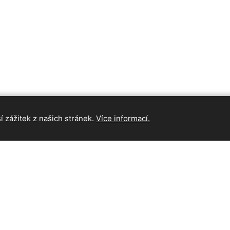
 zážitek z našich stránek.
Více informací.
INFORMAC
Hlavní strán