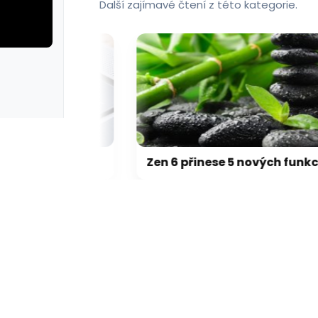
Další zajímavé čtení z této kategorie.
rie: cviky
galerie: cviky
Přehřívající se M5 Max MacBook Pro trápí zaseklé klávesy, cena opravy je $895
Zen 6 přinese 5 nových funkcí pro vyšší stabilitu výkonu, nejen herního