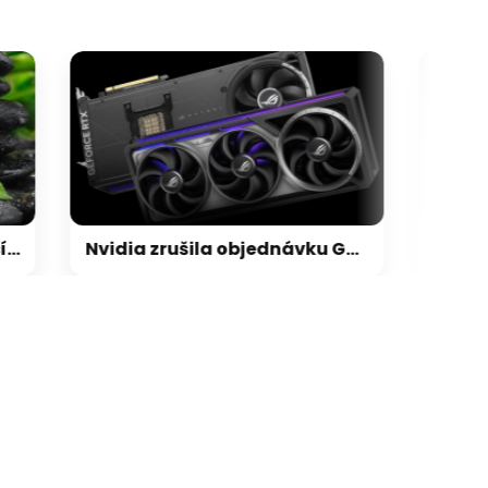
galerie: cviky
Nvidia zrušila objednávku GeForce RTX 5090 za $4600, Asus ji prý dodá za $5200