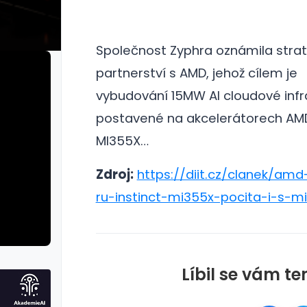
Společnost Zyphra oznámila stra
partnerství s AMD, jehož cílem je
vybudování 15MW AI cloudové infr
postavené na akcelerátorech AMD
MI355X…
Zdroj:
https://diit.cz/clanek/a
ru-instinct-mi355x-pocita-i-s-m
Líbil se vám te