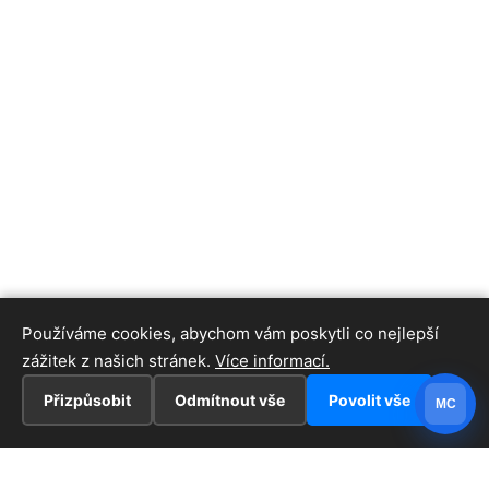
Používáme cookies, abychom vám poskytli co nejlepší
zážitek z našich stránek.
Více informací.
Přizpůsobit
Odmítnout vše
Povolit vše
MC