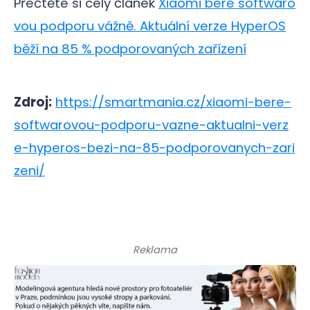
Přečtěte si celý článek
Xiaomi bere softwaro
vou podporu vážně. Aktuální verze HyperOS
běží na 85 % podporovaných zařízení
Zdroj:
https://smartmania.cz/xiaomi-bere-
softwarovou-podporu-vazne-aktualni-verz
e-hyperos-bezi-na-85-podporovanych-zari
zeni/
Reklama