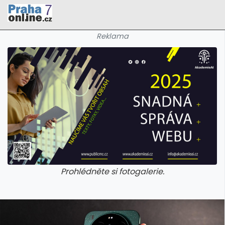
Reklama
Prohlédněte si fotogalerie.
galerie: cviky
galerie: cviky