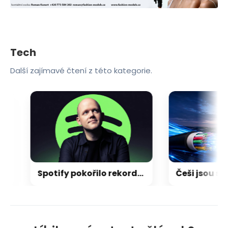
Tech
Další zajímavé čtení z této kategorie.
Spotify pokořilo rekordní milník v počtu platících posluchačů, konkurence může jen závidět